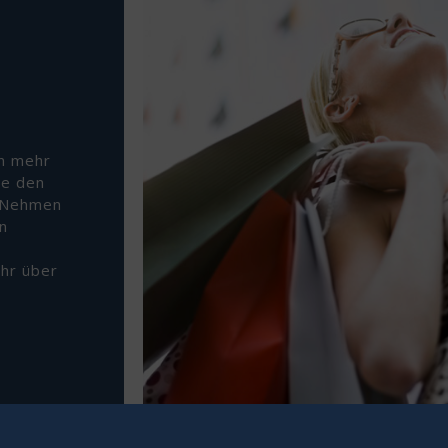
n mehr
ie den
 Nehmen
n
ahr über