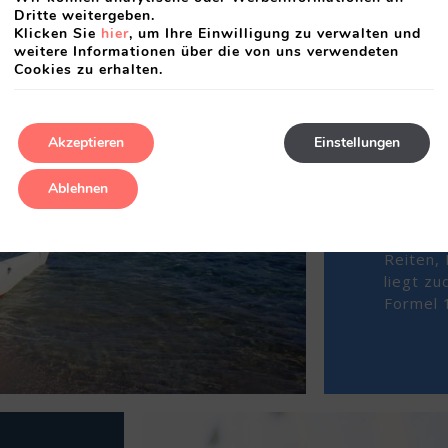
Dritte weitergeben.
SP
Klicken Sie
hier
, um Ihre Einwilligung zu verwalten und
weitere Informationen über die von uns verwendeten
Cookies zu erhalten.
Die Str
ideal fü
Akzeptieren
Einstellungen
wie Tau
Wenn Si
Ablehnen
Fahrrad
Wandern
ruhigere
Reiten, 
liegt z
Formel 