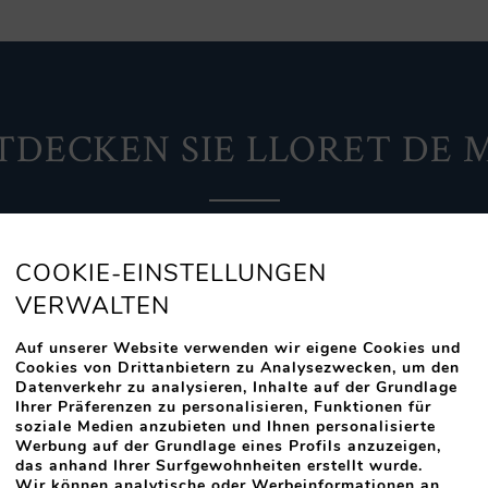
TDECKEN SIE LLORET DE 
s zahlreiche traumhafte Ecken zu entdecken, von denen ein
s alte Fischerdorf hat sich aufgrund seiner wunderschön
COOKIE-EINSTELLUNGEN
r Natur und seinem breiten Angebot an Freizeitmöglichkei
VERWALTEN
in eines der wichtigsten Urlaubszentren der Costa Brava
Auf unserer Website verwenden wir eigene Cookies und
Cookies von Drittanbietern zu Analysezwecken, um den
Datenverkehr zu analysieren, Inhalte auf der Grundlage
Ihrer Präferenzen zu personalisieren, Funktionen für
soziale Medien anzubieten und Ihnen personalisierte
Werbung auf der Grundlage eines Profils anzuzeigen,
das anhand Ihrer Surfgewohnheiten erstellt wurde.
Wir können analytische oder Werbeinformationen an