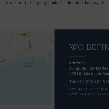
ist der beste Ausgangspunkt für diesen Urlaubsspaß.
mark
mark
key
key
to
to
get
get
the
the
keyboard
keyboard
shortcuts
shortcuts
for
for
changing
changing
dates.
dates.
WO BEFI
Adresse:
Avinguda Just Marlès
17310
,
Lloret de Ma
Tel: +34 972 364 35
41.69926754º
41
Lat:
2.843729375º
2
Lon: