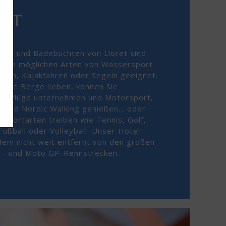
ORT
ände und Badebuchten von Lloret sind
r alle möglichen Arten von Wassersport
chen, Kajakfahren oder Segeln geeignet.
e die Berge lieben, können Sie
ausflüge unternehmen und Motorsport,
 und Nordic Walking genießen… oder
 Sportarten treiben wie Tennis, Golf,
Fußball oder Volleyball. Unser Hotel
udem nicht weit entfernt von den großen
1- und Moto GP-Rennstrecken.