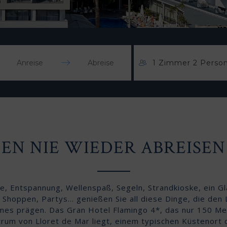
1 Zimmer 2 Perso
Press
Press
the
the
down
down
arrow
arrow
key
key
to
to
interact
interact
EN NIE WIEDER ABREISE
with
with
the
the
calendar
calendar
and
and
select
select
e, Entspannung, Wellenspaß, Segeln, Strandkioske, ein Gla
a
a
, Shoppen, Partys… genießen Sie all diese Dinge, die den
date.
date.
Press
Press
mes prägen. Das Gran Hotel Flamingo 4*, das nur 150 Me
the
the
trum von Lloret de Mar liegt, einem typischen Küstenort 
question
question