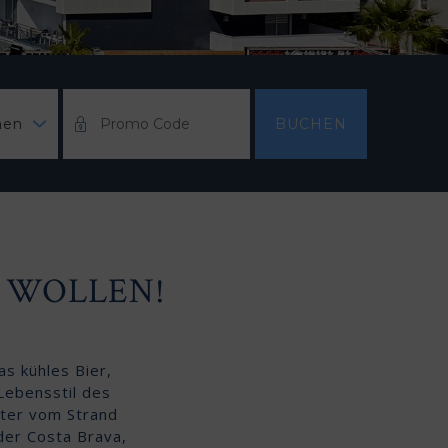
nen
BUCHEN
N WOLLEN!
s kühles Bier,
 Lebensstil des
ter vom Strand
der Costa Brava,