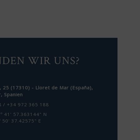
NDEN WIR UNS?
, 25 (17310) - Lloret de Mar (España)
,
r
,
Spanien
8 / +34 972 365 188
º 41' 57.363144" N
º 50' 37.42575" E