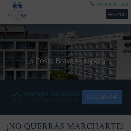
+34 972 364 358
MENÚ
La Costa Brava te espera
VENTAJAS EXCLUSIVAS
RESERVAR
AL RESERVAR POR LA WEB
¡NO QUERRÁS MARCHARTE!