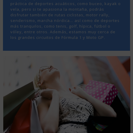
práctica de deportes acuáticos, como buceo, kayak o
vela, pero si te apasiona la montaña, podrás
disfrutar también de rutas ciclistas, motor rally,
senderismo, marcha nórdica… así como de deportes
más tranquilos, como tenis, golf, hípica, fútbol o
vóley, entre otros. Además, estamos muy cerca de
los grandes circuitos de Fórmula 1 y Moto GP.