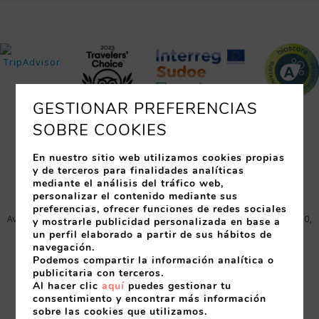
GESTIONAR PREFERENCIAS
SOBRE COOKIES
En nuestro sitio web utilizamos cookies propias
HABITACIONES
SERVICIOS
RESTAURANTES
EVENTOS
y de terceros para finalidades analíticas
OFERTAS
SITUACIÓN
FOTOS
mediante el análisis del tráfico web,
personalizar el contenido mediante sus
preferencias, ofrecer funciones de redes sociales
Avinguda Just Marlès, 25 (17310) - Lloret de Mar (España)
,
17310
,
y mostrarle publicidad personalizada en base a
Lloret de Mar
,
Gerona
,
España
un perfil elaborado a partir de sus hábitos de
navegación.
Tel:
+34 972 364 358
-
Fax:
972 37 09 68
-
Podemos compartir la información analítica o
info@granhotelflamingo.com
publicitaria con terceros.
Nº Reg.: HG-001552 - Comercial Turistica S.L. - CIF B17011925
Al hacer clic
aquí
puedes gestionar tu
consentimiento y encontrar más información
sobre las cookies que utilizamos.